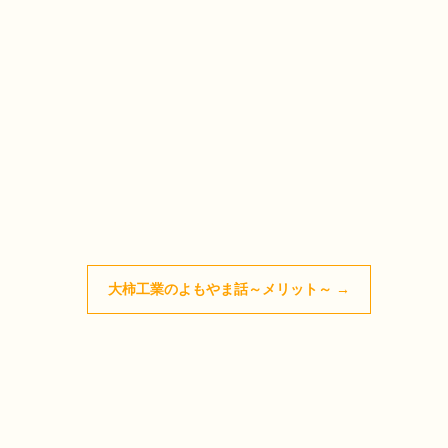
大柿工業のよもやま話～メリット～
→