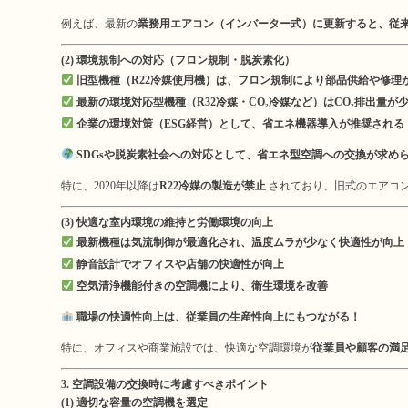
例えば、最新の
業務用エアコン（インバーター式）に更新すると、従来
(2) 環境規制への対応（フロン規制・脱炭素化）
旧型機種（R22冷媒使用機）は、フロン規制により部品供給や修理
最新の環境対応型機種（R32冷媒・CO₂冷媒など）はCO₂排出量が
企業の環境対策（ESG経営）として、省エネ機器導入が推奨される
SDGsや脱炭素社会への対応として、省エネ型空調への交換が求め
特に、2020年以降は
R22冷媒の製造が禁止
されており、旧式のエアコ
(3) 快適な室内環境の維持と労働環境の向上
最新機種は気流制御が最適化され、温度ムラが少なく快適性が向上
静音設計でオフィスや店舗の快適性が向上
空気清浄機能付きの空調機により、衛生環境を改善
職場の快適性向上は、従業員の生産性向上にもつながる！
特に、オフィスや商業施設では、快適な空調環境が
従業員や顧客の満
3. 空調設備の交換時に考慮すべきポイント
(1) 適切な容量の空調機を選定