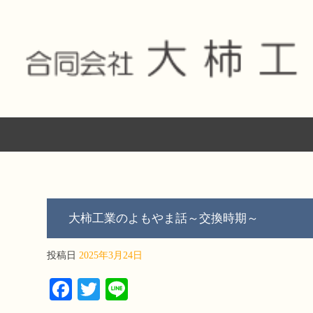
大柿工業のよもやま話～交換時期～
投稿日
2025年3月24日
Fa
T
Li
ce
wi
ne