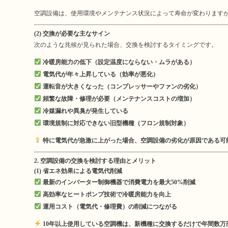
空調設備は、使用環境やメンテナンス状況によって寿命が変わります
(2) 交換が必要な主なサイン
次のような兆候が見られた場合、交換を検討するタイミングです。
冷暖房能力の低下（設定温度にならない・ムラがある）
電気代が年々上昇している（効率が悪化）
運転音が大きくなった（コンプレッサーやファンの劣化）
頻繁な故障・修理が必要（メンテナンスコストの増加）
冷媒漏れや異臭が発生している
環境規制に対応できない旧型機種（フロン規制対象）
特に電気代が急激に上がった場合、空調設備の劣化が原因である可
2. 空調設備の交換を検討する理由とメリット
(1) 省エネ効果による電気代削減
最新のインバーター制御機器で消費電力を最大50%削減
高効率なヒートポンプ技術で冷暖房能力を向上
運用コスト（電気代・修理費）の削減につながる
10年以上使用している空調機は、新機種に交換するだけで年間数万