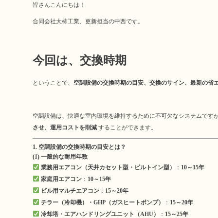
皆さんこんにちは！
bo
tte
合同会社大柿工業、更新担当の中西です。
ok
r
今回は、交換時期
ということで、
空調設備の交換時期の目安、交換のサイン、最新の省
空調設備は、快適な室内環境を維持するために不可欠なシステムです
させ、運用コストを削減
することができます。
1. 空調設備の交換時期の目安とは？
(1) 一般的な耐用年数
業務用エアコン（天井カセット型・ビルトイン型）
：
10～15年
家庭用エアコン
：
10～15年
ビル用マルチエアコン
：
15～20年
チラー（冷却機）・GHP（ガスヒートポンプ）
：
15～20年
冷却塔・エアハンドリングユニット（AHU）
：
15～25年