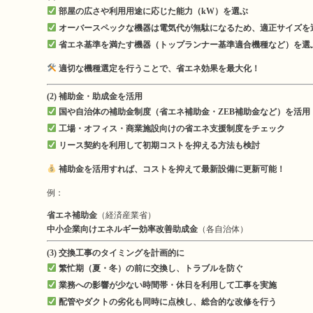
部屋の広さや利用用途に応じた能力（kW）を選ぶ
オーバースペックな機器は電気代が無駄になるため、適正サイズを
省エネ基準を満たす機器（トップランナー基準適合機種など）を選
適切な機種選定を行うことで、省エネ効果を最大化！
(2) 補助金・助成金を活用
国や自治体の補助金制度（省エネ補助金・ZEB補助金など）を活用
工場・オフィス・商業施設向けの省エネ支援制度をチェック
リース契約を利用して初期コストを抑える方法も検討
補助金を活用すれば、コストを抑えて最新設備に更新可能！
例：
省エネ補助金
（経済産業省）
中小企業向けエネルギー効率改善助成金
（各自治体）
(3) 交換工事のタイミングを計画的に
繁忙期（夏・冬）の前に交換し、トラブルを防ぐ
業務への影響が少ない時間帯・休日を利用して工事を実施
配管やダクトの劣化も同時に点検し、総合的な改修を行う