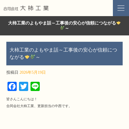
大柿工業のよもやま話～工事後の安心が信頼につながる
～
大柿工業のよもやま話～工事後の安心が信頼につ
ながる
～
投稿日
2026年5月19日
Fa
T
Li
ce
wi
ne
皆さんこんにちは！
bo
tte
合同会社大柿工業、更新担当の中西です。
ok
r