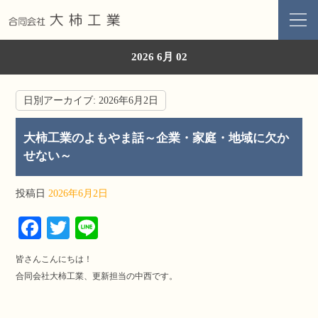
2026 6月 02
日別アーカイブ:
2026年6月2日
大柿工業のよもやま話～企業・家庭・地域に欠か
せない～
投稿日
2026年6月2日
Fa
T
Li
ce
wi
ne
皆さんこんにちは！
bo
tte
合同会社大柿工業、更新担当の中西です。
ok
r