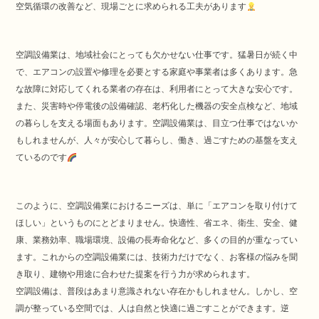
空気循環の改善など、現場ごとに求められる工夫があります
空調設備業は、地域社会にとっても欠かせない仕事です。猛暑日が続く中
で、エアコンの設置や修理を必要とする家庭や事業者は多くあります。急
な故障に対応してくれる業者の存在は、利用者にとって大きな安心です。
また、災害時や停電後の設備確認、老朽化した機器の安全点検など、地域
の暮らしを支える場面もあります。空調設備業は、目立つ仕事ではないか
もしれませんが、人々が安心して暮らし、働き、過ごすための基盤を支え
ているのです
このように、空調設備業におけるニーズは、単に「エアコンを取り付けて
ほしい」というものにとどまりません。快適性、省エネ、衛生、安全、健
康、業務効率、職場環境、設備の長寿命化など、多くの目的が重なってい
ます。これからの空調設備業には、技術力だけでなく、お客様の悩みを聞
き取り、建物や用途に合わせた提案を行う力が求められます。
空調設備は、普段はあまり意識されない存在かもしれません。しかし、空
調が整っている空間では、人は自然と快適に過ごすことができます。逆