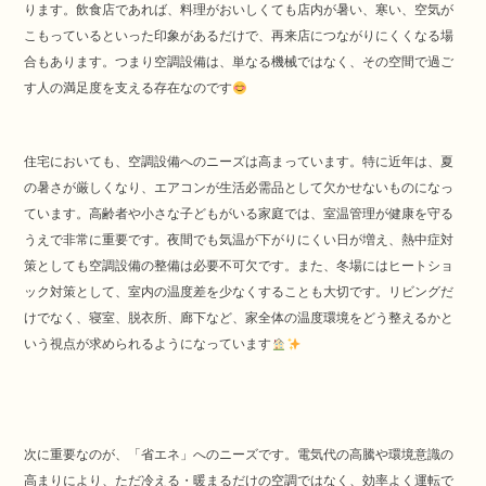
ります。飲食店であれば、料理がおいしくても店内が暑い、寒い、空気が
こもっているといった印象があるだけで、再来店につながりにくくなる場
合もあります。つまり空調設備は、単なる機械ではなく、その空間で過ご
す人の満足度を支える存在なのです
住宅においても、空調設備へのニーズは高まっています。特に近年は、夏
の暑さが厳しくなり、エアコンが生活必需品として欠かせないものになっ
ています。高齢者や小さな子どもがいる家庭では、室温管理が健康を守る
うえで非常に重要です。夜間でも気温が下がりにくい日が増え、熱中症対
策としても空調設備の整備は必要不可欠です。また、冬場にはヒートショ
ック対策として、室内の温度差を少なくすることも大切です。リビングだ
けでなく、寝室、脱衣所、廊下など、家全体の温度環境をどう整えるかと
いう視点が求められるようになっています
次に重要なのが、「省エネ」へのニーズです。電気代の高騰や環境意識の
高まりにより、ただ冷える・暖まるだけの空調ではなく、効率よく運転で