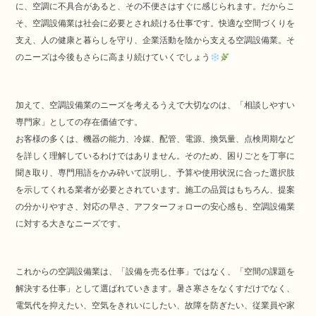
に、空調に不具合があると、その不便さはすぐに感じられます。だからこ
そ、空調設備業は社会に必要とされ続ける仕事です。快適な空間づくりを
支え、人の健康と暮らしを守り、企業活動を陰から支える空調設備業。そ
のニーズは今後もさらに高まり続けていくでしょう
加えて、空調設備業のニーズを考えるうえで大切なのは、「相談しやすい
専門家」としての存在価値です。
お客様の多くは、機器の能力、冷媒、配管、電源、換気量、点検周期など
を詳しく理解しているわけではありません。そのため、困りごとを丁寧に
聞き取り、専門用語をかみ砕いて説明し、予算や使用状況に合った選択肢
を示してくれる業者が必要とされています。施工の品質はもちろん、提案
の分かりやすさ、対応の早さ、アフターフォローの安心感も、空調設備業
に対する大きなニーズです。
これからの空調設備業は、「設備を売る仕事」ではなく、「空間の課題を
解決する仕事」として選ばれていきます。暑さ寒さをなくすだけでなく、
電気代を抑えたい、空気をきれいにしたい、故障を防ぎたい、従業員や家