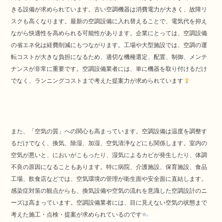
きる設備が求められています。古い空調機器は消費電力が大きく、故障リ
スクも高くなります。最新の空調設備に入れ替えることで、電気代を抑え
ながら快適性を高められる可能性があります。企業にとっては、空調設備
の省エネ化は経費削減にもつながります。工場や大型施設では、空調の運
転コストが大きな負担になるため、適切な機種選定、配置、制御、メンテ
ナンスが非常に重要です。空調設備業者には、単に機器を取り付けるだけ
でなく、ランニングコストまで考えた提案力が求められています
また、「空気の質」への関心も高まっています。空調設備は温度を調整す
るだけでなく、換気、除湿、加湿、空気清浄などにも関係します。室内の
空気が悪いと、においがこもったり、湿気によるカビが発生したり、体調
不良の原因になることもあります。特に病院、介護施設、保育施設、食品
工場、飲食店などでは、空気環境の管理が衛生面や安全面に直結します。
感染症対策の観点からも、換気設備や空気の流れを意識した空調設計のニ
ーズは高まっています。空調設備業者には、目に見えない空気の状態まで
考えた施工・点検・提案が求められているのです