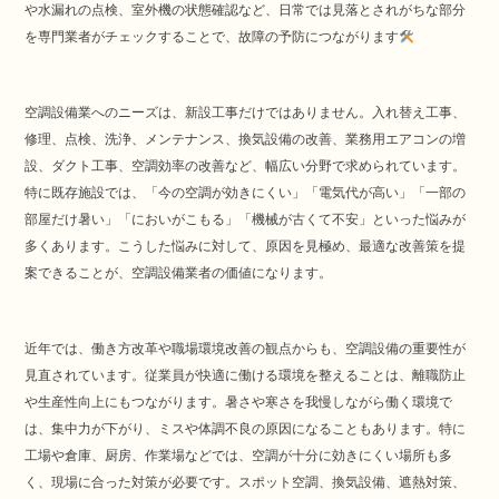
や水漏れの点検、室外機の状態確認など、日常では見落とされがちな部分
を専門業者がチェックすることで、故障の予防につながります
空調設備業へのニーズは、新設工事だけではありません。入れ替え工事、
修理、点検、洗浄、メンテナンス、換気設備の改善、業務用エアコンの増
設、ダクト工事、空調効率の改善など、幅広い分野で求められています。
特に既存施設では、「今の空調が効きにくい」「電気代が高い」「一部の
部屋だけ暑い」「においがこもる」「機械が古くて不安」といった悩みが
多くあります。こうした悩みに対して、原因を見極め、最適な改善策を提
案できることが、空調設備業者の価値になります。
近年では、働き方改革や職場環境改善の観点からも、空調設備の重要性が
見直されています。従業員が快適に働ける環境を整えることは、離職防止
や生産性向上にもつながります。暑さや寒さを我慢しながら働く環境で
は、集中力が下がり、ミスや体調不良の原因になることもあります。特に
工場や倉庫、厨房、作業場などでは、空調が十分に効きにくい場所も多
く、現場に合った対策が必要です。スポット空調、換気設備、遮熱対策、